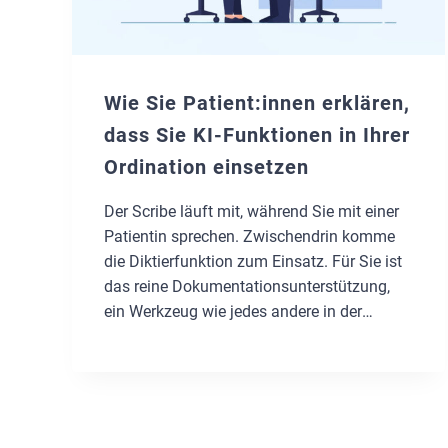
Wie Sie Patient:innen erklären,
dass Sie KI-Funktionen in Ihrer
Ordination einsetzen
Der Scribe läuft mit, während Sie mit einer
Patientin sprechen. Zwischendrin komme
die Diktierfunktion zum Einsatz. Für Sie ist
das reine Dokumentationsunterstützung,
ein Werkzeug wie jedes andere in der
Ordination. Für die Patientin sieht es
vielleicht anders aus: Sie merkt, dass etwas
mitschreibt, weiß aber nicht genau, was.
Wie spricht man die Nutzung von KI am
besten an,…
WEITERLESEN »