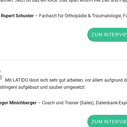
annen. Jetzt ist das ein Klick. Das spart enorm viel Zeit und Pap
. Rupert Schuster
– Facharzt für Orthopädie & Traumatologie, Fa
ZUM INTERVI
Mit LATIDO lässt sich sehr gut arbeiten, vor allem aufgrund d
 stringent aufgebaut und sauber umgesetzt.
egor Minichberger
– Coach und Trainer (Sales), Datenbank-Expe
ZUM INTERVI