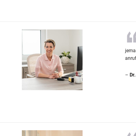
jeman
anru
–
Dr