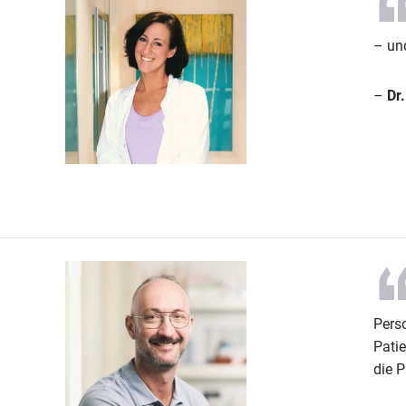
– und
–
Dr
Pers
Pati
die 