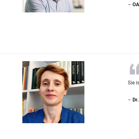
–
OA
Sie i
–
Dr.