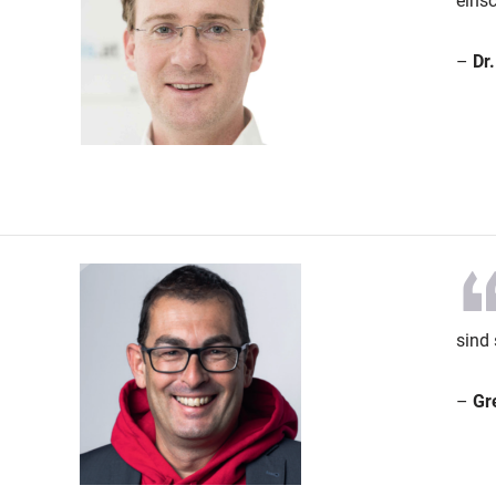
einsc
–
Dr
sind
–
Gr