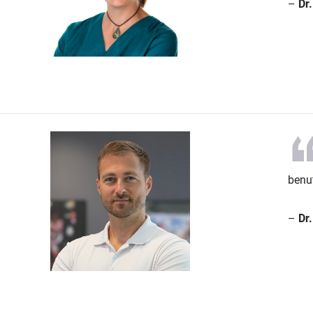
–
Dr
benut
–
Dr